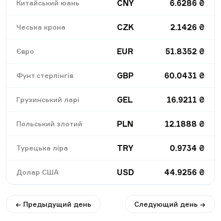
CNY
6.6286
₴
Китайський юань
CZK
2.1426
₴
Чеська крона
EUR
51.8352
₴
Євро
GBP
60.0431
₴
Фунт стерлінгів
GEL
16.9211
₴
Грузинський ларі
PLN
12.1888
₴
Польський злотий
TRY
0.9734
₴
Турецька ліра
USD
44.9256
₴
Долар США
← Предыдущий день
Следующий день →