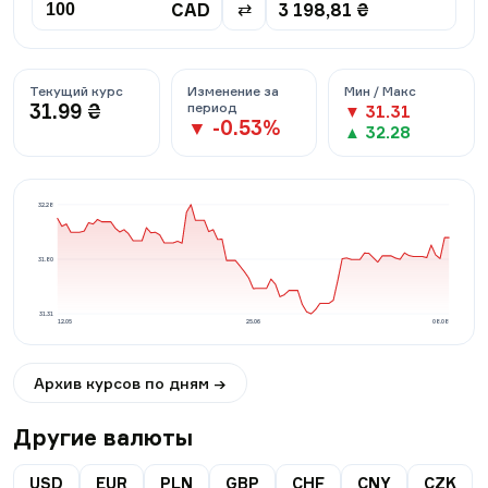
CAD
3 198,81
₴
⇄
Текущий курс
Изменение за
Мин / Макс
31.99
₴
период
▼
31.31
▼
-0.53
%
▲
32.28
32.28
31.80
31.31
12.05
25.06
08.08
Архив курсов по дням →
Другие валюты
USD
EUR
PLN
GBP
CHF
CNY
CZK