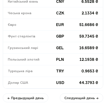
CNY
6.5528
₴
Китайський юань
CZK
2.1334
₴
Чеська крона
EUR
51.6686
₴
Євро
GBP
59.7345
₴
Фунт стерлінгів
GEL
16.6589
₴
Грузинський ларі
PLN
12.1938
₴
Польський злотий
TRY
0.9653
₴
Турецька ліра
USD
44.3793
₴
Долар США
← Предыдущий день
Следующий день →