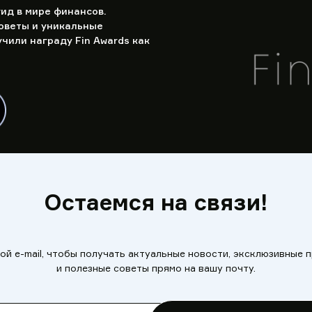
ид в мире финансов.
оветы и уникальные
чили награду Fin Awards как
Остаемся на связи!
ой e-mail, чтобы получать актуальные новости, эксклюзивные
и полезные советы прямо на вашу почту.