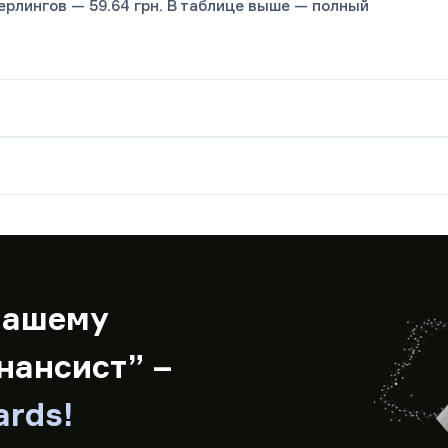
стерлингов — 59.64 грн. В таблице выше — полный
нашему
нансист” –
ards!