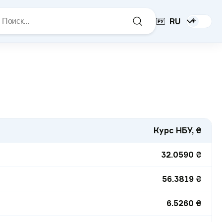
RU
☀️
Курс НБУ, ₴
32.0590
₴
56.3819
₴
6.5260
₴