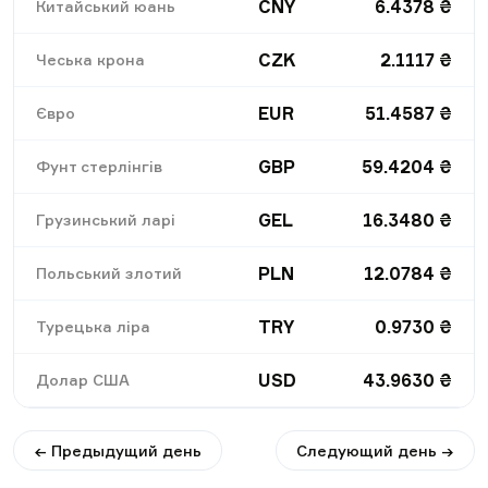
CNY
6.4378
₴
Китайський юань
CZK
2.1117
₴
Чеська крона
EUR
51.4587
₴
Євро
GBP
59.4204
₴
Фунт стерлінгів
GEL
16.3480
₴
Грузинський ларі
PLN
12.0784
₴
Польський злотий
TRY
0.9730
₴
Турецька ліра
USD
43.9630
₴
Долар США
← Предыдущий день
Следующий день →