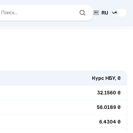
RU
☀️
Курс НБУ, ₴
32.1560
₴
56.0189
₴
6.4304
₴