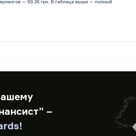
стерлингов — 59.36 грн. В таблице выше — полный
нашему
нансист” –
ards!