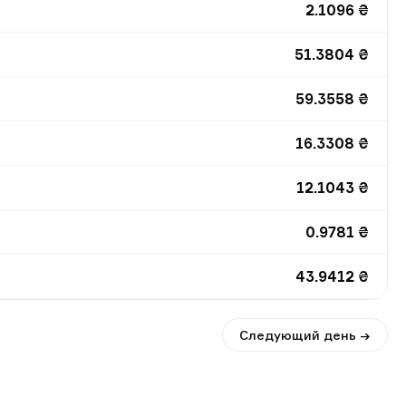
2.1096
₴
51.3804
₴
59.3558
₴
16.3308
₴
12.1043
₴
0.9781
₴
43.9412
₴
Следующий день →