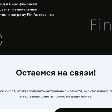
ид в мире финансов.
оветы и уникальные
чили награду Fin Awards как
Остаемся на связи!
ой e-mail, чтобы получать актуальные новости, эксклюзивные
и полезные советы прямо на вашу почту.