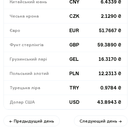
CNY
6.4339
₴
Китайський юань
CZK
2.1290
₴
Чеська крона
EUR
51.7667
₴
Євро
GBP
59.3890
₴
Фунт стерлінгів
GEL
16.3170
₴
Грузинський ларі
PLN
12.2313
₴
Польський злотий
TRY
0.9784
₴
Турецька ліра
USD
43.8943
₴
Долар США
← Предыдущий день
Следующий день →