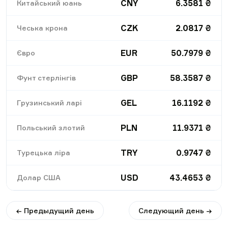
CNY
6.3581
₴
Китайський юань
CZK
2.0817
₴
Чеська крона
EUR
50.7979
₴
Євро
GBP
58.3587
₴
Фунт стерлінгів
GEL
16.1192
₴
Грузинський ларі
PLN
11.9371
₴
Польський злотий
TRY
0.9747
₴
Турецька ліра
USD
43.4653
₴
Долар США
← Предыдущий день
Следующий день →