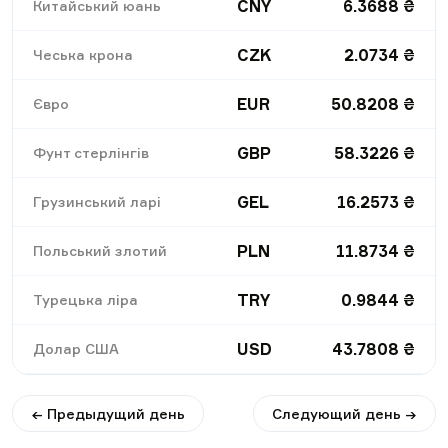
CNY
6.3688
₴
Китайський юань
CZK
2.0734
₴
Чеська крона
EUR
50.8208
₴
Євро
GBP
58.3226
₴
Фунт стерлінгів
GEL
16.2573
₴
Грузинський ларі
PLN
11.8734
₴
Польський злотий
TRY
0.9844
₴
Турецька ліра
USD
43.7808
₴
Долар США
← Предыдущий день
Следующий день →