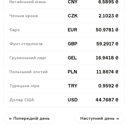
CNY
6.5895
₴
Китайський юань
CZK
2.1023
₴
Чеська крона
EUR
50.9781
₴
Євро
GBP
59.2917
₴
Фунт стерлінгів
GEL
16.9418
₴
Грузинський ларі
PLN
11.8674
₴
Польський злотий
TRY
0.9592
₴
Турецька ліра
USD
44.7687
₴
Долар США
← Попередній день
Наступний день →