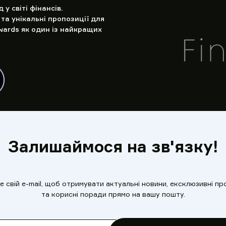
у світі фінансів.
та унікальні пропозиції для
wards як один із найкращих
Залишаймося на зв'язку!
 свій e-mail, щоб отримувати актуальні новини, ексклюзивні пр
та корисні поради прямо на вашу пошту.