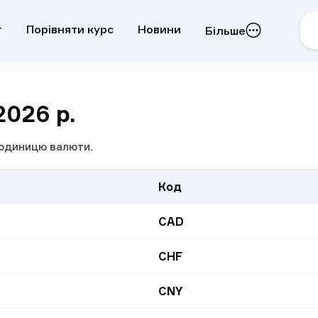
т
Порівняти курс
Новини
Більше
2026 р.
1 одиницю валюти.
Код
CAD
CHF
CNY