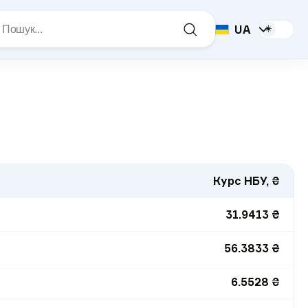
UA
☀️
Курс НБУ, ₴
31.9413
₴
56.3833
₴
6.5528
₴