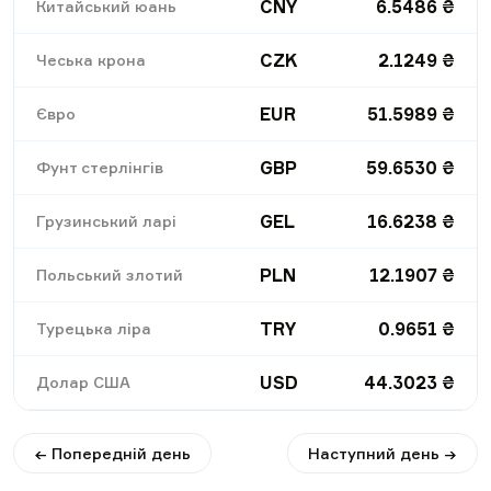
CNY
6.5486
₴
Китайський юань
CZK
2.1249
₴
Чеська крона
EUR
51.5989
₴
Євро
GBP
59.6530
₴
Фунт стерлінгів
GEL
16.6238
₴
Грузинський ларі
PLN
12.1907
₴
Польський злотий
TRY
0.9651
₴
Турецька ліра
USD
44.3023
₴
Долар США
← Попередній день
Наступний день →