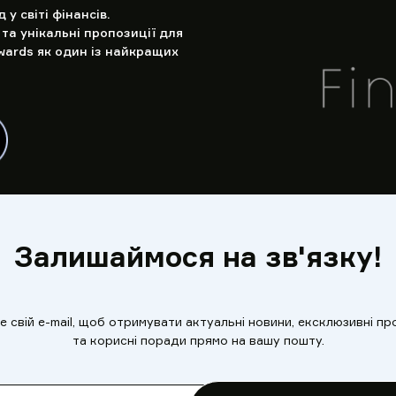
у світі фінансів.
та унікальні пропозиції для
wards як один із найкращих
Залишаймося на зв'язку!
 свій e-mail, щоб отримувати актуальні новини, ексклюзивні пр
та корисні поради прямо на вашу пошту.