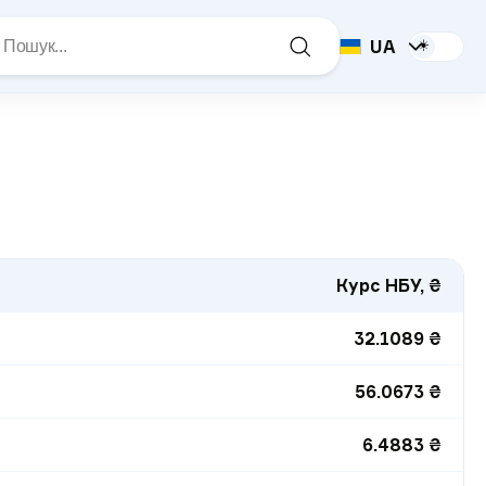
UA
☀️
Курс НБУ, ₴
32.1089
₴
56.0673
₴
6.4883
₴