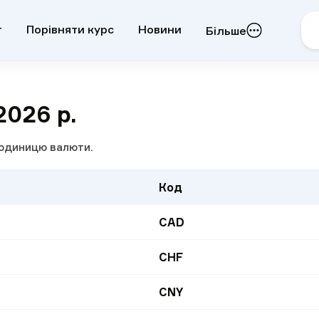
т
Порівняти курс
Новини
Більше
2026 р.
1 одиницю валюти.
Код
CAD
CHF
CNY