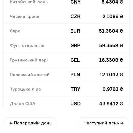
CNY
6.4304
₴
Китайський юань
CZK
2.1096
₴
Чеська крона
EUR
51.3804
₴
Євро
GBP
59.3558
₴
Фунт стерлінгів
GEL
16.3308
₴
Грузинський ларі
PLN
12.1043
₴
Польський злотий
TRY
0.9781
₴
Турецька ліра
USD
43.9412
₴
Долар США
← Попередній день
Наступний день →