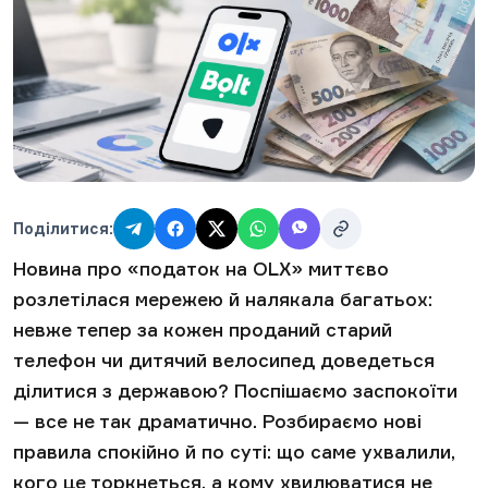
Поділитися:
Новина про «податок на OLX» миттєво
розлетілася мережею й налякала багатьох:
невже тепер за кожен проданий старий
телефон чи дитячий велосипед доведеться
ділитися з державою? Поспішаємо заспокоїти
— все не так драматично. Розбираємо нові
правила спокійно й по суті: що саме ухвалили,
кого це торкнеться, а кому хвилюватися не