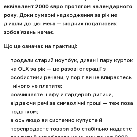
еквівалент 2000 євро протягом календарного
року
. Доки сумарні надходження за рік не
дійшли до цієї межі — жодних податкових
зобовʼязань немає.
Що це означає на практиці:
продали старий ноутбук, диван і пару курток
на OLX за рік — це разові операції з
особистими речами, у поріг ви не впираєтесь
і нічого не платите;
розчищаєте шафу й гардероб дитини,
віддаючи речі за символічні гроші — теж поза
податком;
а ось якщо ви системно купуєте й
перепродаєте товари або стабільно надаєте