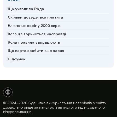
Що ухвалила Рада
Скільки доведеться платити
Ключове: поріг у 2000 євро
Кого це торкнеться насправді
Коли правила запрацюють
Що варто зробити вже зараз
Підсумок
© 2024–2026
Будь-яке використання матеріалів з сайту
дозволено лише за наявності активного індексованого
гіперпосилання.