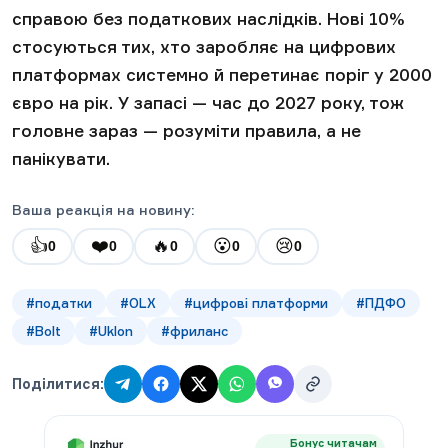
справою без податкових наслідків. Нові 10%
стосуються тих, хто заробляє на цифрових
платформах системно й перетинає поріг у 2000
євро на рік. У запасі — час до 2027 року, тож
головне зараз — розуміти правила, а не
панікувати.
Ваша реакція на новину:
👍
❤️
🔥
😮
😢
0
0
0
0
0
#
податки
#
OLX
#
цифрові платформи
#
ПДФО
#
Bolt
#
Uklon
#
фриланс
Поділитися:
Бонус читачам