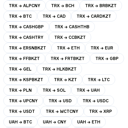
TRX → ALPCNY
TRX → BCH
TRX → BRBKZT
TRX → BTC
TRX → CAD
TRX → CARDKZT
TRX → CASHGBP
TRX → CASHTHB
TRX → CASHTRY
TRX → CCBKZT
TRX → ERSNBKZT
TRX → ETH
TRX → EUR
TRX → FFBKZT
TRX → FRTBKZT
TRX → GBP
TRX → GEL
TRX → HLKBKZT
TRX → KSPBKZT
TRX → KZT
TRX → LTC
TRX → PLN
TRX → SOL
TRX → UAH
TRX → UPCNY
TRX → USD
TRX → USDC
TRX → USDT
TRX → WCTCNY
TRX → XRP
UAH → BTC
UAH → CNY
UAH → ETH