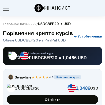
ФІНАНСИСТ
Головна
/
Обмінники
/
USDCBEP20
→
USD
Порівняння крипто курсів
← Усі обмінники
Обмін USDCBEP20 на PayPal USD
Найкращий курс
→
1
USDCBEP20
=
1,0486
USD
★
★
★
★
★
Swap-line
4.8
Найкращий курс
1,0486
USD
1
USDCBEP20
Обміняти