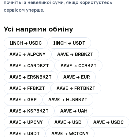
почніть із невеликої суми, якщо користуєтесь
сервісом уперше.
Усі напрями обміну
1INCH → USDC
1INCH → USDT
AAVE → ALPCNY
AAVE → BRBKZT
AAVE → CARDKZT
AAVE → CCBKZT
AAVE → ERSNBKZT
AAVE → EUR
AAVE → FFBKZT
AAVE → FRTBKZT
AAVE → GBP
AAVE → HLKBKZT
AAVE → KSPBKZT
AAVE → UAH
AAVE → UPCNY
AAVE → USD
AAVE → USDC
AAVE → USDT
AAVE → WCTCNY