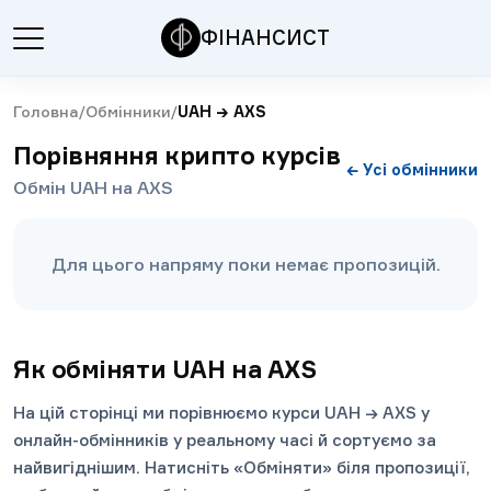
ФІНАНСИСТ
Головна
/
Обмінники
/
UAH
→
AXS
Порівняння крипто курсів
← Усі обмінники
Обмін UAH на AXS
Для цього напряму поки немає пропозицій.
Як обміняти UAH на AXS
На цій сторінці ми порівнюємо курси UAH → AXS у
онлайн-обмінників у реальному часі й сортуємо за
найвигіднішим. Натисніть «Обміняти» біля пропозиції,