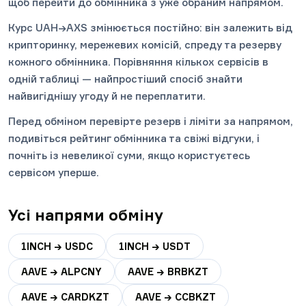
щоб перейти до обмінника з уже обраним напрямом.
Курс UAH→AXS змінюється постійно: він залежить від
крипторинку, мережевих комісій, спреду та резерву
кожного обмінника. Порівняння кількох сервісів в
одній таблиці — найпростіший спосіб знайти
найвигіднішу угоду й не переплатити.
Перед обміном перевірте резерв і ліміти за напрямом,
подивіться рейтинг обмінника та свіжі відгуки, і
почніть із невеликої суми, якщо користуєтесь
сервісом уперше.
Усі напрями обміну
1INCH → USDC
1INCH → USDT
AAVE → ALPCNY
AAVE → BRBKZT
AAVE → CARDKZT
AAVE → CCBKZT