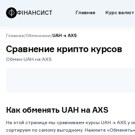
ФІНАНСИСТ
Главная
Курс валют
Главная
/
Обменники
/
UAH
→
AXS
Сравнение крипто курсов
Обмен UAH на AXS
Как обменять UAH на AXS
На этой странице мы сравниваем курсы UAH → AXS у о
сортируем по самому выгодному. Нажмите «Обменять»