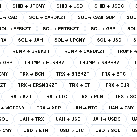
H
SHIB → UPCNY
SHIB → USD
SHIB → USDC
L → CAD
SOL → CARDKZT
SOL → CASHGBP
SOL
SOL → FFBKZT
SOL → FRTBKZT
SOL → GBP
SOL
TRX
SOL → UAH
SOL → UPCNY
SOL → USD
S
TRUMP → BRBKZT
TRUMP → CARDKZT
TRUMP →
→ GBP
TRUMP → HLKBKZT
TRUMP → KSPBKZT
CNY
TRX → BCH
TRX → BRBKZT
TRX → BTC
KZT
TRX → ERSNBKZT
TRX → ETH
TRX → EUR
TRX → KZT
TRX → LTC
TRX → PLN
TRX → SO
 → WCTCNY
TRX → XRP
UAH → BTC
UAH → CNY
SOL
UAH → TRX
UAH → USD
UAH → USDC
U
→ CNY
USD → ETH
USD → LTC
USD → SOL
U