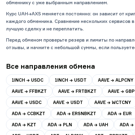
обменнику с уже выбранным направлением.
Курс UAH→AXS меняется постоянно: он зависит от кри
каждого обменника. Сравнение нескольких сервисов в
лучшую сделку и не переплатить.
Перед обменом проверьте резерв и лимиты по направл
отзывы, и начните с небольшой суммы, если пользуете
Все направления обмена
1INCH → USDC
1INCH → USDT
AAVE → ALPCNY
AAVE → FFBKZT
AAVE → FRTBKZT
AAVE → GBP
AAVE → USDC
AAVE → USDT
AAVE → WCTCNY
ADA → CCBKZT
ADA → ERSNBKZT
ADA → EUR
ADA → KZT
ADA → PLN
ADA → UAH
ADA →