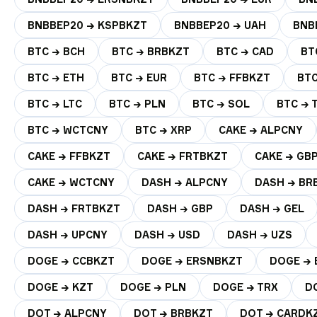
BNBBEP20 → KSPBKZT
BNBBEP20 → UAH
BNB
BTC → BCH
BTC → BRBKZT
BTC → CAD
BT
BTC → ETH
BTC → EUR
BTC → FFBKZT
BTC
BTC → LTC
BTC → PLN
BTC → SOL
BTC → 
BTC → WCTCNY
BTC → XRP
CAKE → ALPCNY
CAKE → FFBKZT
CAKE → FRTBKZT
CAKE → GB
CAKE → WCTCNY
DASH → ALPCNY
DASH → BR
DASH → FRTBKZT
DASH → GBP
DASH → GEL
DASH → UPCNY
DASH → USD
DASH → UZS
DOGE → CCBKZT
DOGE → ERSNBKZT
DOGE → 
DOGE → KZT
DOGE → PLN
DOGE → TRX
D
DOT → ALPCNY
DOT → BRBKZT
DOT → CARDK