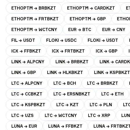
ETHOPTM → BRBKZT
ETHOPTM → CARDKZT
E
ETHOPTM → FRTBKZT
ETHOPTM → GBP
ETHO
ETHOPTM → WCTCNY
EUR → BTC
EUR → CNY
FIL → USDT
FLOKI → USDC
FLOKI → USDT
ICX → FFBKZT
ICX → FRTBKZT
ICX → GBP
LINK → ALPCNY
LINK → BRBKZT
LINK → CARD
LINK → GBP
LINK → HLKBKZT
LINK → KSPBKZT
LTC → ALPCNY
LTC → BCH
LTC → BRBKZT
LTC → CCBKZT
LTC → ERSNBKZT
LTC → ETH
LTC → KSPBKZT
LTC → KZT
LTC → PLN
LT
LTC → UZS
LTC → WCTCNY
LTC → XRP
LUN
LUNA → EUR
LUNA → FFBKZT
LUNA → FRTBKZ