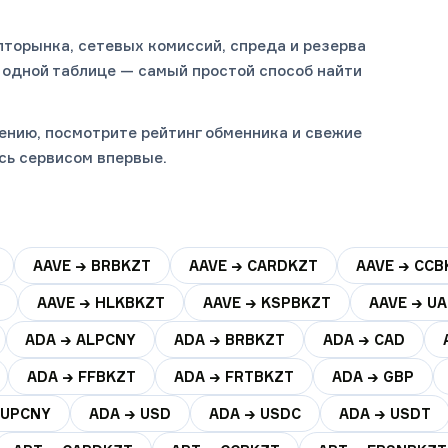
пторынка, сетевых комиссий, спреда и резерва
 одной таблице — самый простой способ найти
ению, посмотрите рейтинг обменника и свежие
сь сервисом впервые.
AAVE → BRBKZT
AAVE → CARDKZT
AAVE → CCB
AAVE → HLKBKZT
AAVE → KSPBKZT
AAVE → U
ADA → ALPCNY
ADA → BRBKZT
ADA → CAD
ADA → FFBKZT
ADA → FRTBKZT
ADA → GBP
 UPCNY
ADA → USD
ADA → USDC
ADA → USDT