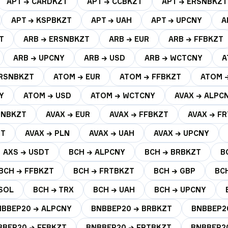
APT → CARDKZT
APT → CCBKZT
APT → ERSNBKZT
APT → KSPBKZT
APT → UAH
APT → UPCNY
A
T
ARB → ERSNBKZT
ARB → EUR
ARB → FFBKZT
ARB → UPCNY
ARB → USD
ARB → WCTCNY
A
ERSNBKZT
ATOM → EUR
ATOM → FFBKZT
ATOM 
Y
ATOM → USD
ATOM → WCTCNY
AVAX → ALPC
SNBKZT
AVAX → EUR
AVAX → FFBKZT
AVAX → F
ZT
AVAX → PLN
AVAX → UAH
AVAX → UPCNY
AXS → USDT
BCH → ALPCNY
BCH → BRBKZT
B
BCH → FFBKZT
BCH → FRTBKZT
BCH → GBP
BC
SOL
BCH → TRX
BCH → UAH
BCH → UPCNY
NBBEP20 → ALPCNY
BNBBEP20 → BRBKZT
BNBBEP2
BBEP20 → FFBKZT
BNBBEP20 → FRTBKZT
BNBBEP2