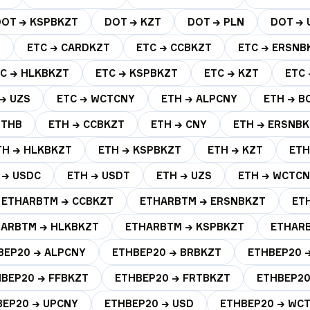
DOT → KSPBKZT
DOT → KZT
DOT → PLN
DOT → 
T
ETC → CARDKZT
ETC → CCBKZT
ETC → ERSNB
C → HLKBKZT
ETC → KSPBKZT
ETC → KZT
ETC 
 → UZS
ETC → WCTCNY
ETH → ALPCNY
ETH → B
HTHB
ETH → CCBKZT
ETH → CNY
ETH → ERSNB
TH → HLKBKZT
ETH → KSPBKZT
ETH → KZT
ETH
 → USDC
ETH → USDT
ETH → UZS
ETH → WCTC
ETHARBTM → CCBKZT
ETHARBTM → ERSNBKZT
ET
ARBTM → HLKBKZT
ETHARBTM → KSPBKZT
ETHARB
BEP20 → ALPCNY
ETHBEP20 → BRBKZT
ETHBEP20 
BEP20 → FFBKZT
ETHBEP20 → FRTBKZT
ETHBEP20
BEP20 → UPCNY
ETHBEP20 → USD
ETHBEP20 → WC