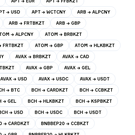
APT → EUR
APT → FFBKZT
PT → USD
APT → WCTCNY
ARB → ALPCNY
ARB → FRTBKZT
ARB → GBP
TOM → ALPCNY
ATOM → BRBKZT
→ FRTBKZT
ATOM → GBP
ATOM → HLKBKZT
NY
AVAX → BRBKZT
AVAX → CAD
RTBKZT
AVAX → GBP
AVAX → GEL
AVAX → USD
AVAX → USDC
AVAX → USDT
CH → BTC
BCH → CARDKZT
BCH → CCBKZT
H → GEL
BCH → HLKBKZT
BCH → KSPBKZT
BCH → USD
BCH → USDC
BCH → USDT
0 → CARDKZT
BNBBEP20 → CCBKZT
0 → GBP
BNBBEP20 → HLKBKZT