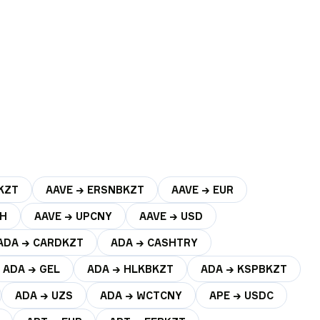
KZT
AAVE → ERSNBKZT
AAVE → EUR
AH
AAVE → UPCNY
AAVE → USD
ADA → CARDKZT
ADA → CASHTRY
ADA → GEL
ADA → HLKBKZT
ADA → KSPBKZT
ADA → UZS
ADA → WCTCNY
APE → USDC