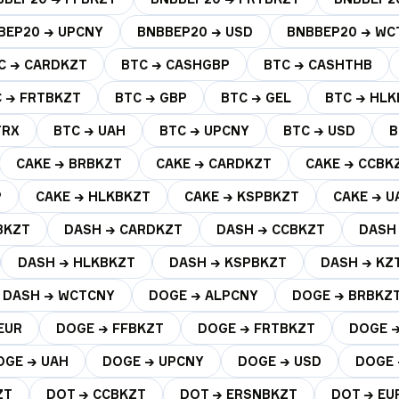
BEP20 → UPCNY
BNBBEP20 → USD
BNBBEP20 → WC
C → CARDKZT
BTC → CASHGBP
BTC → CASHTHB
 → FRTBKZT
BTC → GBP
BTC → GEL
BTC → HL
TRX
BTC → UAH
BTC → UPCNY
BTC → USD
B
CAKE → BRBKZT
CAKE → CARDKZT
CAKE → CCBK
P
CAKE → HLKBKZT
CAKE → KSPBKZT
CAKE → U
BKZT
DASH → CARDKZT
DASH → CCBKZT
DASH
DASH → HLKBKZT
DASH → KSPBKZT
DASH → KZ
DASH → WCTCNY
DOGE → ALPCNY
DOGE → BRBKZ
EUR
DOGE → FFBKZT
DOGE → FRTBKZT
DOGE 
OGE → UAH
DOGE → UPCNY
DOGE → USD
DOGE 
ZT
DOT → CCBKZT
DOT → ERSNBKZT
DOT → EU