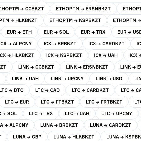
THOPTM → CCBKZT
ETHOPTM → ERSNBKZT
ETHOPT
PTM → HLKBKZT
ETHOPTM → KSPBKZT
ETHOPTM →
EUR → ETH
EUR → SOL
EUR → TRX
EUR → US
ICX → ALPCNY
ICX → BRBKZT
ICX → CARDKZT
I
ICX → HLKBKZT
ICX → KSPBKZT
ICX → UAH
ICX 
KZT
LINK → CCBKZT
LINK → ERSNBKZT
LINK → 
LINK → UAH
LINK → UPCNY
LINK → USD
LI
LTC → BTC
LTC → CAD
LTC → CARDKZT
LTC → 
LTC → EUR
LTC → FFBKZT
LTC → FRTBKZT
LT
C → SOL
LTC → TRX
LTC → UAH
LTC → UPCNY
A → ALPCNY
LUNA → BRBKZT
LUNA → CARDKZT
T
LUNA → GBP
LUNA → HLKBKZT
LUNA → KSPB