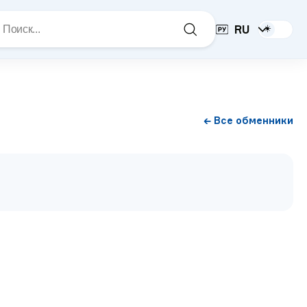
RU
☀️
← Все обменники