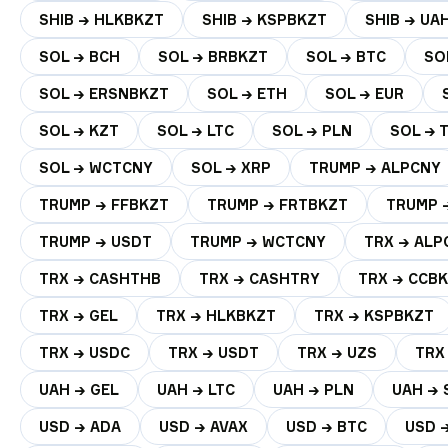
SHIB → HLKBKZT
SHIB → KSPBKZT
SHIB → UA
SOL → BCH
SOL → BRBKZT
SOL → BTC
SO
SOL → ERSNBKZT
SOL → ETH
SOL → EUR
SOL → KZT
SOL → LTC
SOL → PLN
SOL → 
SOL → WCTCNY
SOL → XRP
TRUMP → ALPCNY
TRUMP → FFBKZT
TRUMP → FRTBKZT
TRUMP 
TRUMP → USDT
TRUMP → WCTCNY
TRX → ALP
TRX → CASHTHB
TRX → CASHTRY
TRX → CCB
TRX → GEL
TRX → HLKBKZT
TRX → KSPBKZT
TRX → USDC
TRX → USDT
TRX → UZS
TRX
UAH → GEL
UAH → LTC
UAH → PLN
UAH → 
USD → ADA
USD → AVAX
USD → BTC
USD 