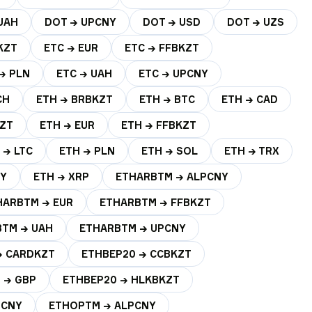
UAH
DOT → UPCNY
DOT → USD
DOT → UZS
KZT
ETC → EUR
ETC → FFBKZT
→ PLN
ETC → UAH
ETC → UPCNY
CH
ETH → BRBKZT
ETH → BTC
ETH → CAD
KZT
ETH → EUR
ETH → FFBKZT
 → LTC
ETH → PLN
ETH → SOL
ETH → TRX
NY
ETH → XRP
ETHARBTM → ALPCNY
HARBTM → EUR
ETHARBTM → FFBKZT
TM → UAH
ETHARBTM → UPCNY
→ CARDKZT
ETHBEP20 → CCBKZT
 → GBP
ETHBEP20 → HLKBKZT
TCNY
ETHOPTM → ALPCNY