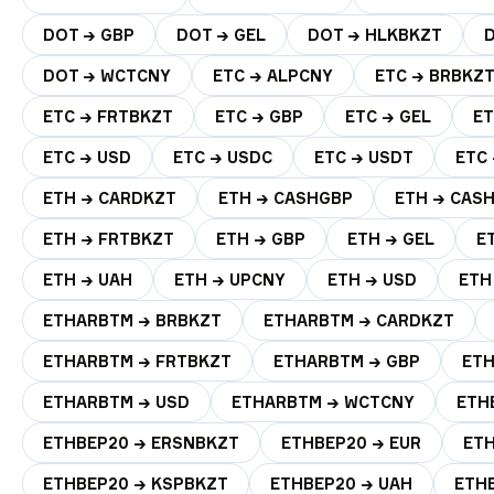
DOT → GBP
DOT → GEL
DOT → HLKBKZT
DOT → WCTCNY
ETC → ALPCNY
ETC → BRBKZ
ETC → FRTBKZT
ETC → GBP
ETC → GEL
ET
ETC → USD
ETC → USDC
ETC → USDT
ETC
ETH → CARDKZT
ETH → CASHGBP
ETH → CAS
ETH → FRTBKZT
ETH → GBP
ETH → GEL
E
ETH → UAH
ETH → UPCNY
ETH → USD
ETH
ETHARBTM → BRBKZT
ETHARBTM → CARDKZT
ETHARBTM → FRTBKZT
ETHARBTM → GBP
ETH
ETHARBTM → USD
ETHARBTM → WCTCNY
ETH
ETHBEP20 → ERSNBKZT
ETHBEP20 → EUR
ETH
ETHBEP20 → KSPBKZT
ETHBEP20 → UAH
ETH