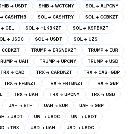
SHIB → USDT
SHIB → WCTCNY
SOL → ALPCNY
 → CASHTHB
SOL → CASHTRY
SOL → CCBKZT
 → GEL
SOL → HLKBKZT
SOL → KSPBKZT
OL → USDC
SOL → USDT
SOL → UZS
 CCBKZT
TRUMP → ERSNBKZT
TRUMP → EUR
TRUMP → UAH
TRUMP → UPCNY
TRUMP → USD
TRX → CAD
TRX → CARDKZT
TRX → CASHGBP
TRX → FFBKZT
TRX → FRTBKZT
TRX → GBP
L
TRX → UAH
TRX → UPCNY
TRX → USD
UAH → ETH
UAH → EUR
UAH → GBP
AH → USDT
UNI → USDC
UNI → USDT
SD → TRX
USD → UAH
USD → USDC